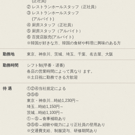
(正社員)
② レストランホールスタッフ（正社員）
③ レストランホールスタッフ
(アルバイト)
④ 厨房スタッフ（正社員）
⑤ 厨房スタッフ（アルバイト）
⑥ 百貨店販売(アルバイト)
※韓国が好きな方、韓国の食材や料理に興味のある方
勤務地
東京、神奈川、茨城、埼玉、千葉、名古屋、大阪
勤務時間
シフト制(早番・遅番)
各店の営業時間によって異なり ます。
※土日祝に勤務できる方歓迎
待 遇
①②④当社規定による
③⑤⑥
東京・神奈川...時給1,230円～
埼玉...時給1,150円～
茨城...時給1,100円～
①～⑤→食事補助あり
③⑤⑥→経験や能力により正社員の登用あり
※交通費支給、制服貸与、研修期間あり