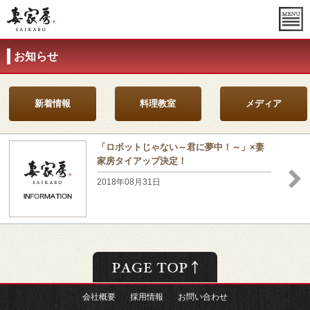
お知らせ
新着情報
料理教室
メディア
「ロボットじゃない～君に夢中！～」×妻
家房タイアップ決定！
2018年08月31日
会社概要
採用情報
お問い合わせ