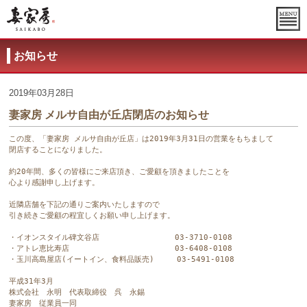
お知らせ
2019年03月28日
妻家房 メルサ自由が丘店閉店のお知らせ
この度、「妻家房 メルサ自由が丘店」は2019年3月31日の営業をもちまして

閉店することになりました。

約20年間、多くの皆様にご来店頂き、ご愛顧を頂きましたことを

心より感謝申し上げます。

近隣店舗を下記の通りご案内いたしますので

引き続きご愛顧の程宜しくお願い申し上げます。

・イオンスタイル碑文谷店　　　　　　　　　　03-3710-0108

・アトレ恵比寿店　　　　　　　　　　　　　　03-6408-0108

・玉川高島屋店(イートイン、食料品販売)　　　03-5491-0108

平成31年3月

株式会社　永明　代表取締役　呉　永錫

妻家房　従業員一同
