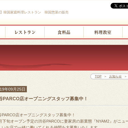
BO】韓国家庭料理レストラン 韓国惣菜の販売
TOP
＞
お知らせ
＞
019年09月25日
谷PARCO店オープニングスタッフ募集中！
谷PARCO店オープニングスタッフ募集中！
1月下旬オープン予定の渋谷PARCOに妻家房の新業態『NYAM2』がニュ
しいお店で一緒に働いてくれる仲間を大募集いたします。