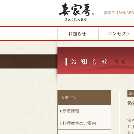
妻家房【SAIKA
2
カテゴリ
渋
新着情報
渋
料理教室のご案内
1
新