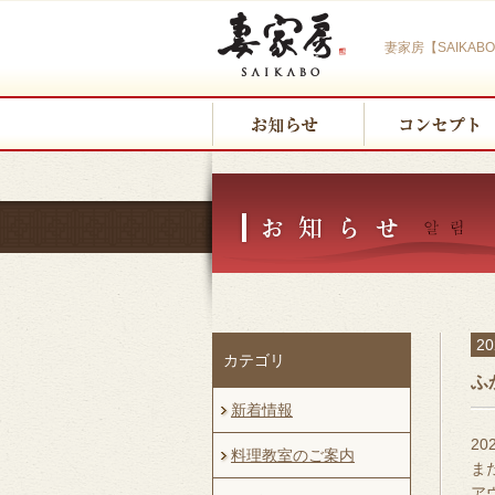
妻家房【SAIKA
2
カテゴリ
ふ
新着情報
2
料理教室のご案内
ま
ア